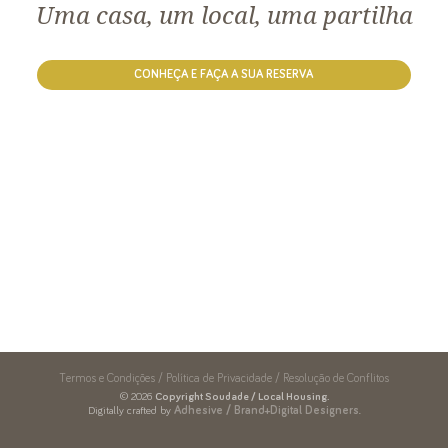
Uma casa, um local, uma partilha
CONHEÇA E FAÇA A SUA RESERVA
Termos e Condições / Política de Privacidade / Resolução de Conflitos
© 2026
Copyright Soudade / Local Housing.
Digitally crafted by
Adhesive / Brand+Digital Designers
.